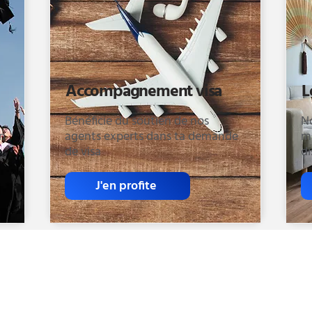
Accompagnement visa
L
Bénéficie du soutien de nos
N
en
agents experts dans ta demande
mi
de visa
di
J'en profite
Bourse Livinfrance