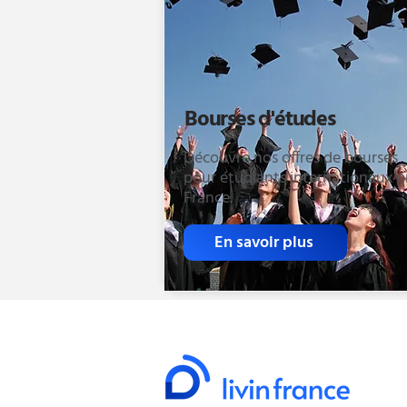
Bourses d'études
Découvre nos offres de bourses
pour étudiants internationaux 
France.
En savoir plus