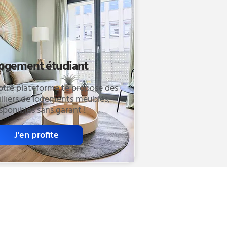
ogement étudiant
otre plateforme te propose des
lliers de logements meublés,
sponibles sans garant !
J'en profite
Contact